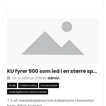
KU fyrer 500 som led i en større spareplan
admin
On
4. februar 2016
By
Skole
Uddannelse
Universiteter
Videregående uddannelser
7 % af medarbejderne hos Købehavns Universitet
fyres. Både forskere,