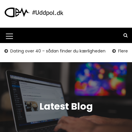
S
k
i
p
t
o
M
c
o
e
Dating over 40 – sådan finder du kærligheden
Flere o
n
n
t
u
e
n
I
t
c
o
Latest Blog
n