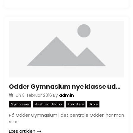
Odder Gymnasium nye klasse uden karaktere er en succes
admin
On
8. februar 2016
By
Gymnasier
Hashtag Uddpol
Karaktere
Skole
På Odder Gymnasium i det centrale Odder, har man
stor
Læs artiklen