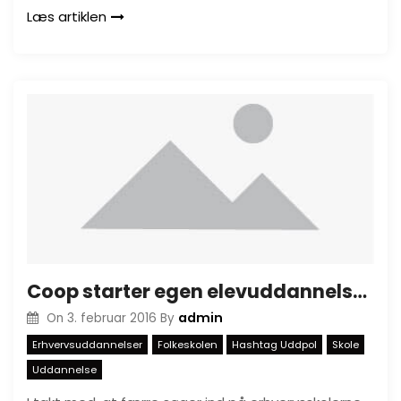
Læs artiklen
Coop starter egen elevuddannelse med deres egen Madskolen
admin
On
3. februar 2016
By
Erhvervsuddannelser
Folkeskolen
Hashtag Uddpol
Skole
Uddannelse