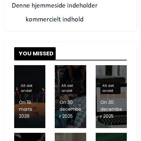
YOU MISSED
Alt det
Alt det
Alt det
andet
andet
andet
On
19.
On
30.
On
30.
marts
decembe
decembe
2026
r 2025
r 2025
D
ating over 40 – sådan finder du kærligheden
F
lere og flere finder en sexpartner på dating siderne
O
nline dating er blevet hverdag for seniorer