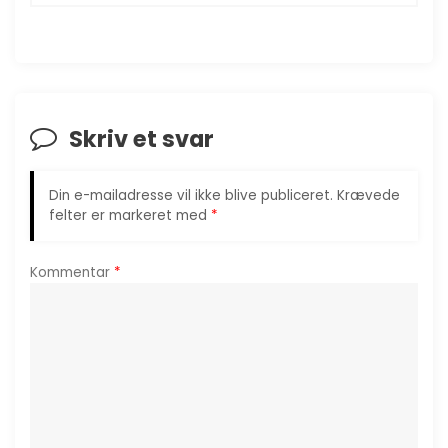
g
s
n
Skriv et svar
a
v
Din e-mailadresse vil ikke blive publiceret.
Krævede
felter er markeret med
*
i
g
Kommentar
*
a
t
i