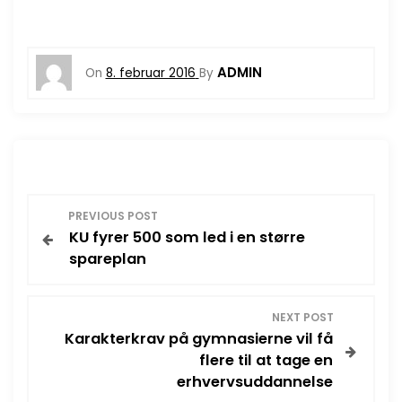
ADMIN
On
8. februar 2016
By
I
PREVIOUS POST
KU fyrer 500 som led i en større
n
spareplan
d
NEXT POST
l
Karakterkrav på gymnasierne vil få
flere til at tage en
æ
erhvervsuddannelse