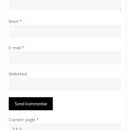
o
n
Navn
*
E-mail
*
Websted
Current ye@r
*