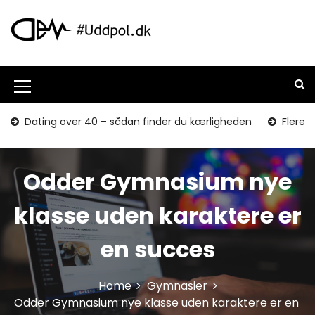
S
k
i
p
t
o
M
c
o
e
Dating over 40 – sådan finder du kærligheden
Flere o
n
n
t
u
e
Odder Gymnasium nye
n
I
t
c
klasse uden karaktere er
o
en succes
n
Home
Gymnasier
Odder Gymnasium nye klasse uden karaktere er en