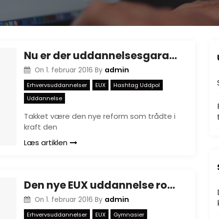
Nu er der uddannelsesgaranti på EUX uddannelserne
admin
On
1. februar 2016
By
Erhvervsuddannelser
EUX
Hashtag Uddpol
Uddannelse
Takket være den nye reform som trådte i
kraft den
Læs artiklen
Den nye EUX uddannelse roses til skyerne
admin
On
1. februar 2016
By
Erhvervsuddannelser
EUX
Gymnasier