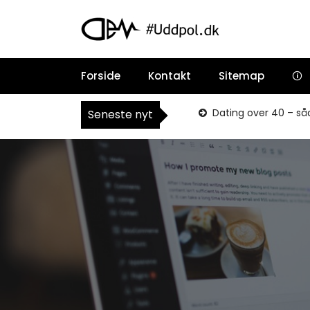
S
k
i
p
t
Forside
Kontakt
Sitemap
🛈
o
c
o
Dating over 40 – så
Seneste nyt
n
t
e
n
t