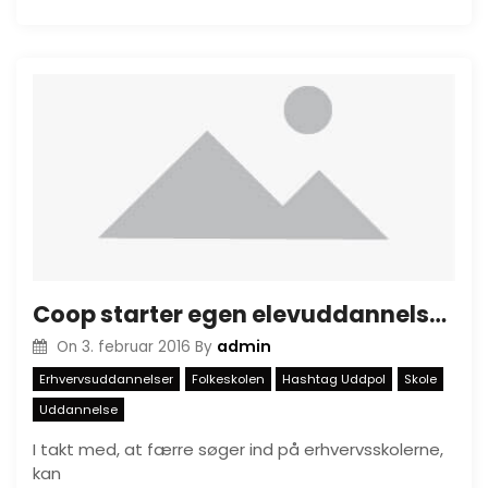
Coop starter egen elevuddannelse med deres egen Madskolen
admin
On
3. februar 2016
By
Erhvervsuddannelser
Folkeskolen
Hashtag Uddpol
Skole
Uddannelse
I takt med, at færre søger ind på erhvervsskolerne,
kan