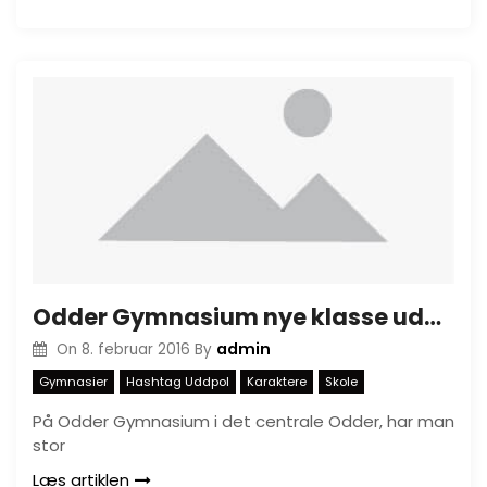
Odder Gymnasium nye klasse uden karaktere er en succes
admin
On
8. februar 2016
By
Gymnasier
Hashtag Uddpol
Karaktere
Skole
På Odder Gymnasium i det centrale Odder, har man
stor
Læs artiklen