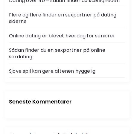
Dating over 40 – sådan finder du kærligheden
n
Flere og flere finder en sexpartner på dating
d
siderne
d
Online dating er blevet hverdag for seniorer
e
Sådan finder du en sexpartner på online
sexdating
l
Sjove spil kan gøre aftenen hyggelig
i
n
Seneste Kommentarer
g