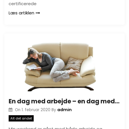
certificerede
Læs artiklen
En dag med arbejde – en dag med afslapning
admin
On
1. februar 2020
By
Alt det andet
Min weekend er gået med både arbejde og