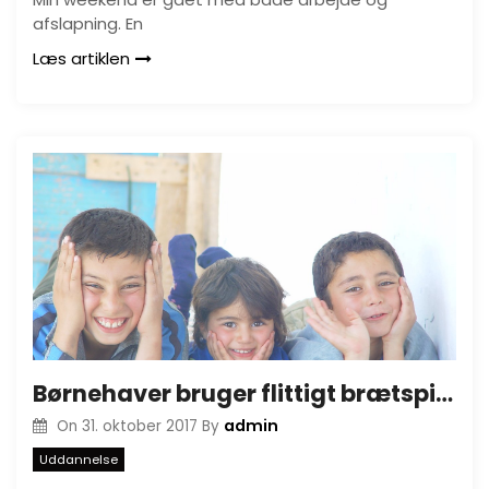
afslapning. En
Læs artiklen
Børnehaver bruger flittigt brætspil og puslespil som indlæring
admin
On
31. oktober 2017
By
Uddannelse