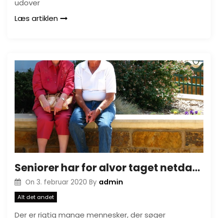
udover
Læs artiklen
Seniorer har for alvor taget netdating til sig
admin
On
3. februar 2020
By
Alt det andet
Der er rigtig mange mennesker, der søger