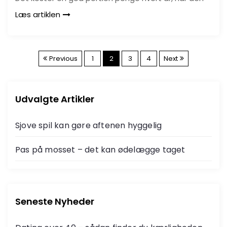
Læs artiklen
I
Previous
1
2
3
4
Next
n
Udvalgte Artikler
d
l
Sjove spil kan gøre aftenen hyggelig
æ
Pas på mosset – det kan ødelægge taget
g
s
Seneste Nyheder
i