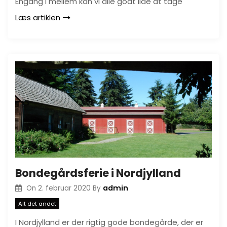
Engang i mellem kan vi alle godt lide at tage
Læs artiklen
Bondegårdsferie i Nordjylland
admin
On
2. februar 2020
By
Alt det andet
I Nordjylland er der rigtig gode bondegårde, der er