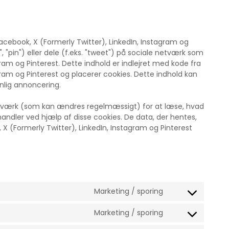
Facebook, X (Formerly Twitter), LinkedIn, Instagram og
", "pin") eller dele (f.eks. "tweet") på sociale netværk som
ram og Pinterest. Dette indhold er indlejret med kode fra
gram og Pinterest og placerer cookies. Dette indhold kan
nlig annoncering.
etværk (som kan ændres regelmæssigt) for at læse, hvad
ndler ved hjælp af disse cookies. De data, der hentes,
 (Formerly Twitter), LinkedIn, Instagram og Pinterest
Marketing / sporing
C
o
Marketing / sporing
n
C
s
o