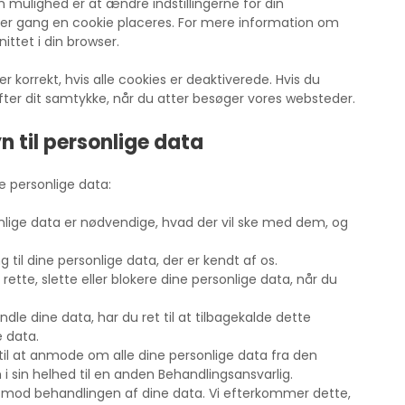
n mulighed er at ændre indstillingerne for din
i
a
v
er gang en cookie placeres. For mere information om
n
g
e
nittet i din browser.
r
r
a
s
 korrekt, hvis alle cookies er deaktiverede. Hvis du
m
e
efter dit samtykke, når du atter besøger vores websteder.
n til personlige data
e personlige data:
sonlige data er nødvendige, hvad der vil ske med dem, og
g til dine personlige data, der er kendt af os.
e, rette, slette eller blokere dine personlige data, når du
ndle dine data, har du ret til at tilbagekalde dette
e data.
t til at anmode om alle dine personlige data fra den
 sin helhed til en anden Behandlingsansvarlig.
se mod behandlingen af ​​dine data. Vi efterkommer dette,