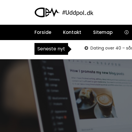
S
k
i
p
t
Forside
Kontakt
Sitemap
🛈
o
c
o
Dating over 40 – så
Seneste nyt
n
t
e
n
t